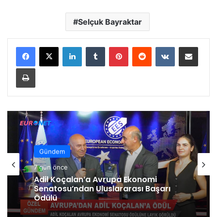
Selçuk Bayraktar
Facebook
X
LinkedIn
Tumblr
Pinterest
Reddit
VKontakte
E-Posta ile paylaş
Yazdır
Gündem
7 gün önce
Adil Koçalan’a Avrupa Ekonomi
Senatosu’ndan Uluslararası Başarı
Ödülü