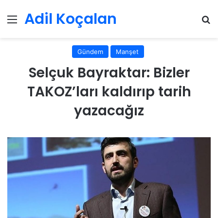
Adil Koçalan
Menü
Ar
Gündem
Manşet
Selçuk Bayraktar: Bizler
TAKOZ’ları kaldırıp tarih
yazacağız