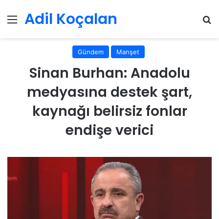
Adil Koçalan
Menü
Ar
Gündem
Manşet
Sinan Burhan: Anadolu
medyasına destek şart,
kaynağı belirsiz fonlar
endişe verici