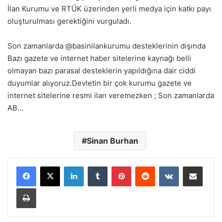
İlan Kurumu ve RTÜK üzerinden yerli medya için katkı payı
oluşturulması gerektiğini vurguladı.
Son zamanlarda @basinilankurumu desteklerinin dışında
Bazı gazete ve internet haber sitelerine kaynağı belli
olmayan bazı parasal desteklerin yapıldığına dair ciddi
duyumlar alıyoruz.Devletin bir çok kurumu gazete ve
internet sitelerine resmi ilan veremezken ; Son zamanlarda
AB…
Sinan Burhan
Facebook
X
LinkedIn
Tumblr
Pinterest
Reddit
VKontakte
E-Posta ile paylaş
Yazdır