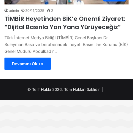
admin
20/11/2025
2
TİMBİR Heyetinden BİK’e Önemli Ziyaret:
“Dijital Basınla Yan Yana Yürüyeceğiz”
Türk İnternet Medya Birliği (TİMBİR) Genel Başkanı Dr.
Süleyman Basa ve beraberindeki heyet, Basın İlan Kurumu (BİK)
Genel Müdürü Abdulkadir…
Devamını Oku »
© Telif Hakkı 2026, Tüm Hakları Saklıdır |