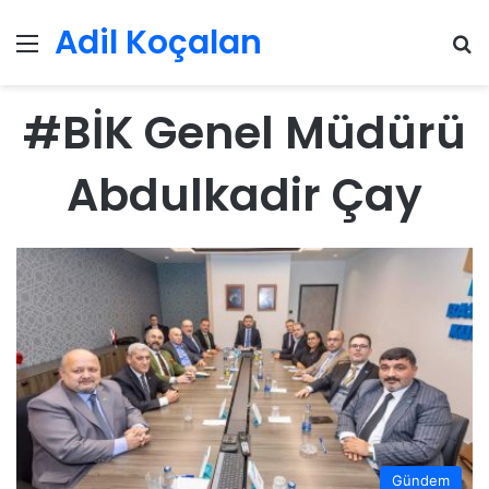
Adil Koçalan
Menü
Ar
#BİK Genel Müdürü
Abdulkadir Çay
Gündem