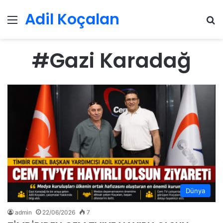
Adil Koçalan
Menü
Ar
#Gazi Karadağ
Dünya
admin
22/06/2026
7