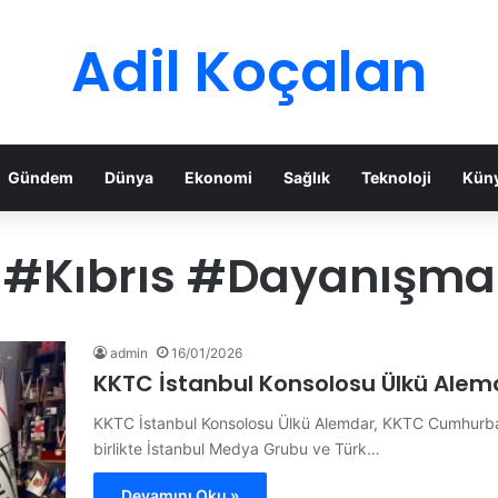
Adil Koçalan
Gündem
Dünya
Ekonomi
Sağlık
Teknoloji
Kün
#Kıbrıs #Dayanışma
admin
16/01/2026
KKTC İstanbul Konsolosu Ülkü Alem
KKTC İstanbul Konsolosu Ülkü Alemdar, KKTC Cumhurbaşk
birlikte İstanbul Medya Grubu ve Türk…
Devamını Oku »