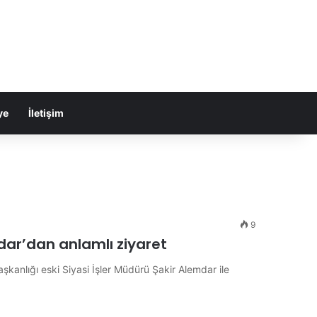
ye
İletişim
9
dar’dan anlamlı ziyaret
anlığı eski Siyasi İşler Müdürü Şakir Alemdar ile