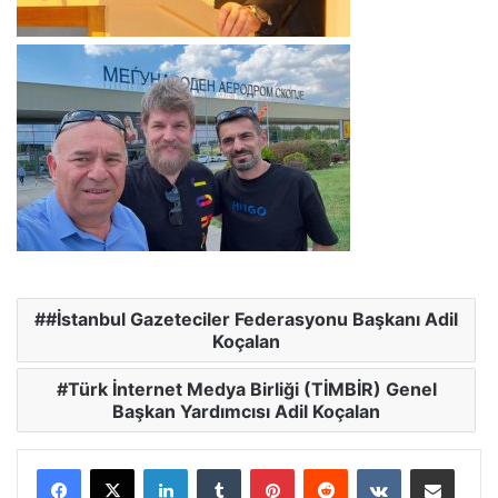
#İstanbul Gazeteciler Federasyonu Başkanı Adil
Koçalan
Türk İnternet Medya Birliği (TİMBİR) Genel
Başkan Yardımcısı Adil Koçalan
Facebook
X
LinkedIn
Tumblr
Pinterest
Reddit
VKontakte
E-Posta ile paylaş