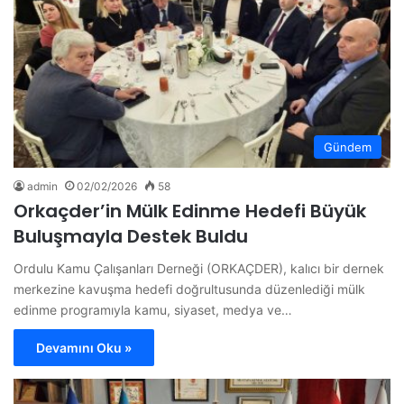
Gündem
admin
02/02/2026
58
Orkaçder’in Mülk Edinme Hedefi Büyük
Buluşmayla Destek Buldu
Ordulu Kamu Çalışanları Derneği (ORKAÇDER), kalıcı bir dernek
merkezine kavuşma hedefi doğrultusunda düzenlediği mülk
edinme programıyla kamu, siyaset, medya ve…
Devamını Oku »