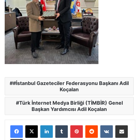
#İstanbul Gazeteciler Federasyonu Başkanı Adil
Koçalan
Türk İnternet Medya Birliği (TİMBİR) Genel
Başkan Yardımcısı Adil Koçalan
Facebook
X
LinkedIn
Tumblr
Pinterest
Reddit
VKontakte
E-Posta ile paylaş
Yazdır