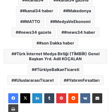
#Kanal34
#kanal34 gazete
#kanal34 haber
#Makedonya
#MATTO
#MedyaVeEkonomi
#news34 gazete
#news34 haber
#son Dakka haber
#Türk İnternet Medya Birliği (TİMBİR) Genel
Başkan Yrd. Adil KOÇALAN
#TürkiyeBalkanTicareti
#UluslararasıTicaret
#YatırımFırsatları
Facebook
X
LinkedIn
Tumblr
Pinterest
Reddit
VKontakte
E-Posta ile paylaş
Yazdır