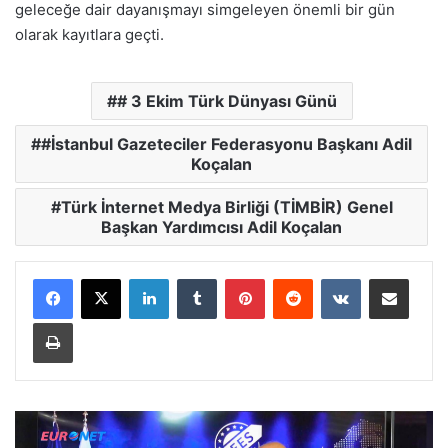
geleceğe dair dayanışmayı simgeleyen önemli bir gün
olarak kayıtlara geçti.
# 3 Ekim Türk Dünyası Günü
#İstanbul Gazeteciler Federasyonu Başkanı Adil
Koçalan
Türk İnternet Medya Birliği (TİMBİR) Genel
Başkan Yardımcısı Adil Koçalan
Facebook
X
LinkedIn
Tumblr
Pinterest
Reddit
VKontakte
E-Posta ile paylaş
Yazdır